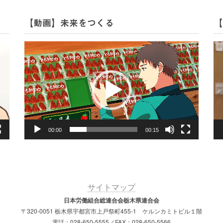
【動画】未来をつくる
【
動
動
画
画
プ
プ
レ
レ
ー
ー
ヤ
ヤ
ー
ー
00:00
00:15
サイトマップ
日本労働組合総連合会栃木県連合会
〒320-0051 栃木県宇都宮市上戸祭町455-1 ケルンカミトビル１階
電話：028-650-5555／FAX：028-650-5566