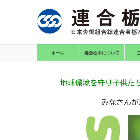
コ
ナ
ン
ビ
テ
ゲ
ン
ー
ツ
シ
に
ョ
移
ン
動
に
ホーム
連合栃木について
移
動
地球環境を守り子供た
みなさんが