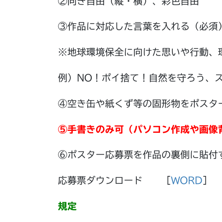
②向き自由（縦・横）、彩色自由
③作品に対応した言葉を入れる（必須
※地球環境保全に向けた思いや行動、
例）NO！ポイ捨て！自然を守ろう、
④空き缶や紙くず等の固形物をポスタ
⑤手書きのみ可（パソコン作成や画像
⑥ポスター応募票を作品の裏側に貼付
応募票ダウンロード ［
WORD
］ 
規定