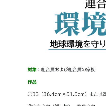
対象
：組合員および組合員の家族
作品
①B3（36.4cm×51.5cm）また