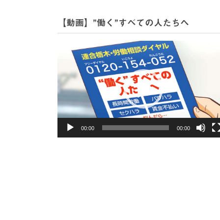
【動画】”働く”すべての人たちへ
動
画
プ
レ
ー
ヤ
ー
00:00
00:00