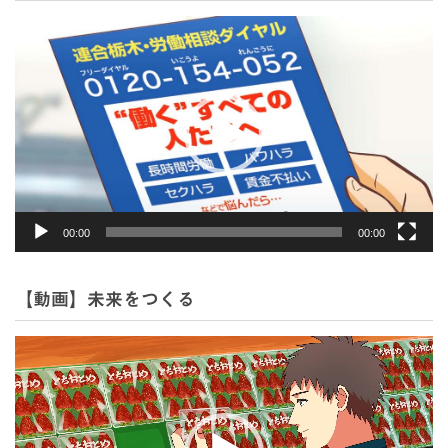
動
画
プ
レ
ー
ヤ
ー
00:00
00:00
【動画】未来をつくる
動
画
プ
レ
ー