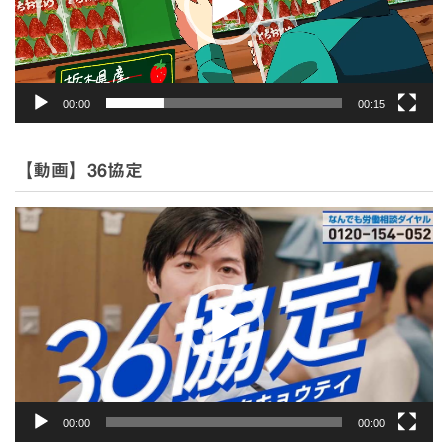
ヤ
ー
00:00
00:15
【動画】36協定
動
画
プ
レ
ー
ヤ
ー
00:00
00:00